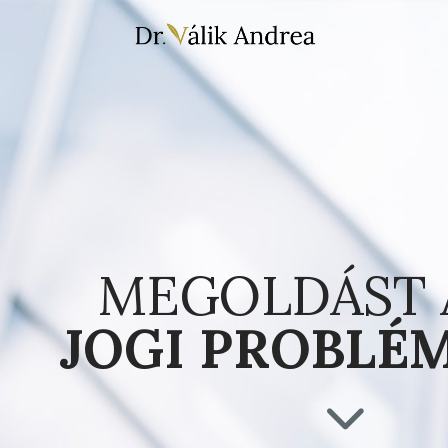
Családjog
Társasági jog
Ingatlanjog
Civil szervezetek
Öröklési jog
Kötelmi jog
MEGOLDÁST
Büntetőjog
JOGI PROBLÉ